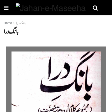
بانگ درا
Home
بانگ درا