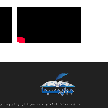
جہانِ مسیحا کا اہتمام ادب ، خصوصا اردو نثر و شاعری