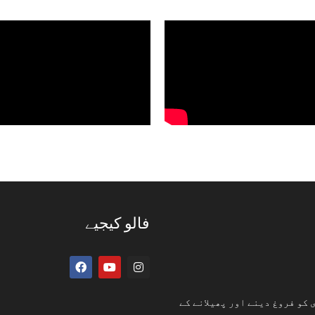
فالو کیجیے
 کو فروغ دینے اور پھیلانے کے