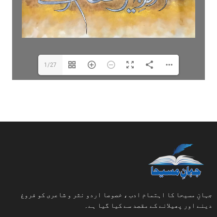
1/27
جہانِ مسیحا کا اہتمام ادب ، خصوصا اردو نثر و شاعری کو فروغ
دینے اور پھیلانے کے مقصد سے کیا گیا ہے۔